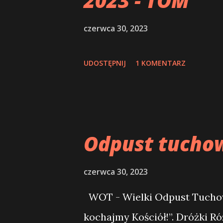
2023 - TOM
y
czerwca 30, 2023
UDOSTĘPNIJ
1 KOMENTARZ
Odpust tucho
czerwca 30, 2023
WOT - Wielki Odpust Tuchow
kochajmy Kościół!”. Dróżki R