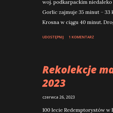
woj. podkarpackim niedaleko 
lipca 2023 roku mieszkańcy 
Gorlic zajmuje 35 minut – 33 k
do sanktuarium Matki Bożej Tu
Krosna w ciągu 40 minut. Drog
minut. Przez górę przebiega 
UDOSTĘPNIJ
1 KOMENTARZ
mapie. Przy okazji warto zwi
okoliczne góry. Musimy się t
Rekolekcje ma
2023
czerwca 26, 2023
100 lecie Redemptorystów w 