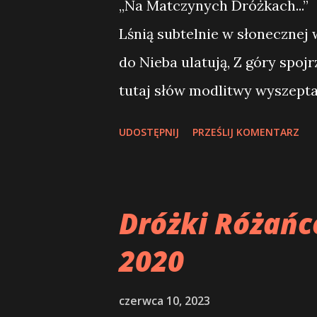
„Na Matczynych Dróżkach...” 
Paszyńskiego CSsR, przełożo
Lśnią subtelnie w słonecznej 
Serdecznie wszystkich zapra
do Nieba ulatują, Z góry spojr
przełożony Domu Zakonnego 
tutaj słów modlitwy wyszepta
wydeptanych... Nikt nie zliczy
UDOSTĘPNIJ
PRZEŚLIJ KOMENTARZ
Stróż, co z chmur ochrania c
wzniesione, Jej czci wielkiej
Przenajświętszej kwitnie chw
Dróżki Różań
Gdy z różańcem w dłoni w tę 
2020
płaczesz, czy się szczerze wz
jasno świeci: Jak dobrze mieć
czerwca 10, 2023
serce twoje niczym głaz przyg