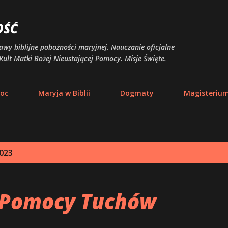
Przejdź do głównej zawartości
OŚĆ
awy biblijne pobożności maryjnej. Nauczanie oficjalne
Kult Matki Bożej Nieustającej Pomocy. Misje Święte.
moc
Maryja w Biblii
Dogmaty
Magisteriu
2023
 Pomocy Tuchów