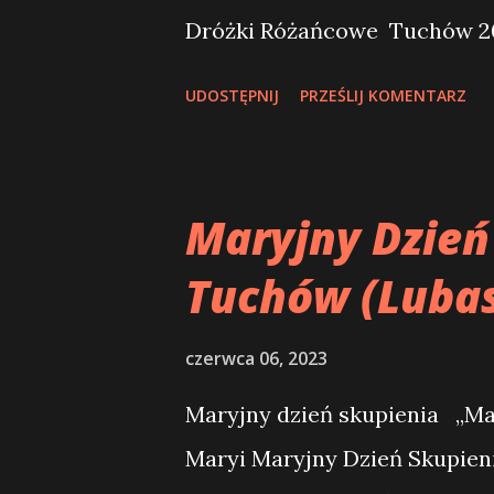
Dróżki Różańcowe Tuchów 2
świata, Na Matczynych Dróżka
znękanej słodkie pocieszenie. 
UDOSTĘPNIJ
PRZEŚLIJ KOMENTARZ
Maryjny Dzień
Tuchów (Luba
czerwca 06, 2023
Maryjny dzień skupienia „Ma
Maryi Maryjny Dzień Skupieni