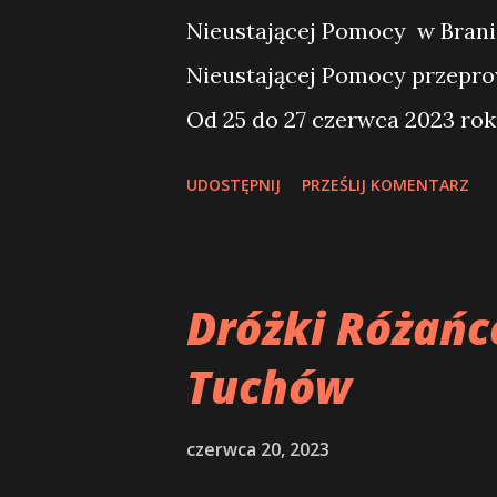
Nieustającej Pomocy w Brani
Nieustającej Pomocy przepro
Od 25 do 27 czerwca 2023 rok
Pomoc. 2. Maryja wzorem wia
UDOSTĘPNIJ
PRZEŚLIJ KOMENTARZ
OBECNOŚCI REDEMPTORYSTÓW
- Redemptoryści polscy przy
obecności zgromadzenia zako
Dróżki Różańc
Uroczystości odbedą sie w d
Tuchów
25 kwietnia 2023 r. 2) główne
2023 r. pod przewodnictwem k
czerwca 20, 2023
ordynariusza archidiecezji wa