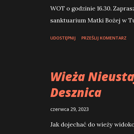
WOT o godzinie 16.30. Zapra
sanktuarium Matki Bożej w T
roku Wielki Odpust Tuchowski
UDOSTĘPNIJ
PRZEŚLIJ KOMENTARZ
dniach 1 – 9 lipca pod hasłe
Kościół!”. Informacje o odpuś
internetowej tuchowskiego s
Wieża Nieusta
Facebooku . Zapraszamy do p
Desznica
przybywa duża liczba wiernych
dalekich stron. Na uwagę zasł
czerwca 29, 2023
okolicznych miejscowości uda
Jak dojechać do wieży widoko
rekolekcje w drodze cieszą si