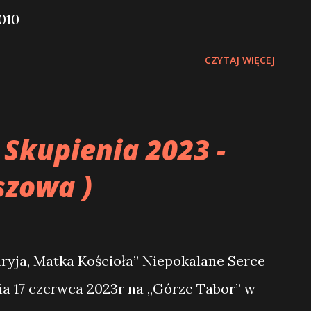
010
ch znajdziesz ukojenie, Dla duszy
Bo tu...
CZYTAJ WIĘCEJ
 Skupienia 2023 -
szowa )
ryja, Matka Kościoła” Niepokalane Serce
a 17 czerwca 2023r na „Górze Tabor” w