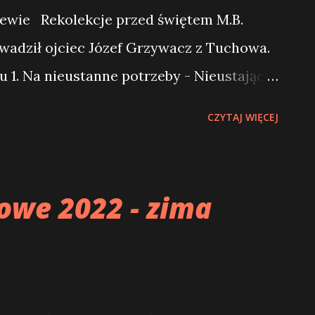
ewie Rekolekcje przed świętem M.B.
wadził ojciec Józef Grzywacz z Tuchowa.
u 1. Na nieustanne potrzeby - Nieustająca
ry. 3. Maryja, Matka Kościoła STULECIE
CZYTAJ WIĘCEJ
 W BRANIEWIE 1923-2023 25 kwi 2023
gotowują się do obchodów stulecia
nnego w Braniewie na Warmii (1923-2023).
owe 2022 - zima
wóch odsłonach: 1) sympozjum naukowe –
 uroczystości jubileuszowe – 27 czerwca
s. abpa Józefa Górzyńskiego,
rmińskiej i z udziałem o. Dariusza