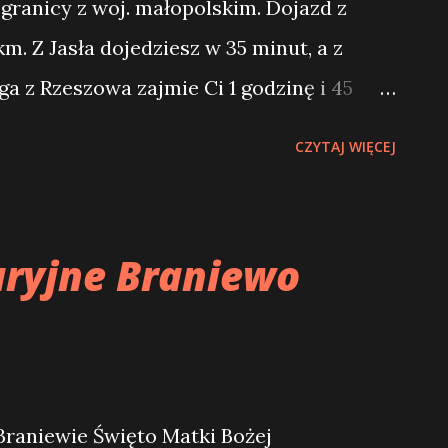
granicy z woj. małopolskim. Dojazd z
Sądecczyzny i górale pielgrzymować będą
m. Z Jasła dojedziesz w 35 minut, a z
chowskiej. Pątnicy będą modlić się...
a z Rzeszowa zajmie Ci 1 godzinę i 45
szlak rowerowy – można go zobaczyć na
CZYTAJ WIĘCEJ
edzić całą gminę Nowy Żmigród i odkryć
am wybrać, żeby zobaczyć widoki.
ryjne Braniewo
Braniewie Święto Matki Bożej