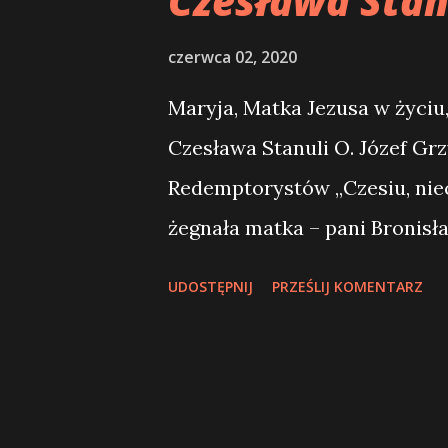
Czesława Stan
y
czerwca 02, 2020
Maryja, Matka Jezusa w życiu
Czesława Stanuli O. Józef G
Redemptorystów „Czesiu, nie
żegnała matka – pani Bronisł
wyjeżdżającego na misje do A
UDOSTĘPNIJ
PRZEŚLIJ KOMENTARZ
roku). Moja znajomość z Ojc
Przez włożenie jego biskupic
dniu 8 grudnia 1990 roku w dz
Bożej Pokoju). Tu w Brazylii 