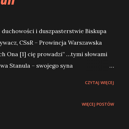
uli
, duchowości i duszpasterstwie Biskupa
rzywacz, CSsR – Prowincja Warszawska
ch Ona [1] cię prowadzi” …tymi słowami
awa Stanula – swojego syna
meryki Południowej (16 grudnia 1966
CZYTAJ WIĘCEJ
em Czesławem Stanulą trwała 33 lata.
h rąk otrzymałem święcenia diakonatu w
WIĘCEJ POSTÓW
ielnicy nędzy Malvinas (dziś parafia Matki
był on znany i uznawany jako: pierwszy