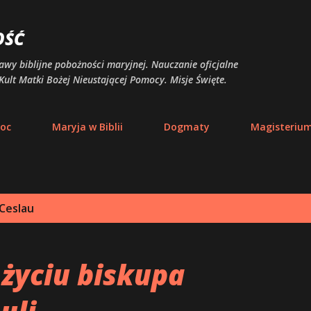
Przejdź do głównej zawartości
OŚĆ
awy biblijne pobożności maryjnej. Nauczanie oficjalne
Kult Matki Bożej Nieustającej Pomocy. Misje Święte.
moc
Maryja w Biblii
Dogmaty
Magisteriu
Ceslau
życiu biskupa