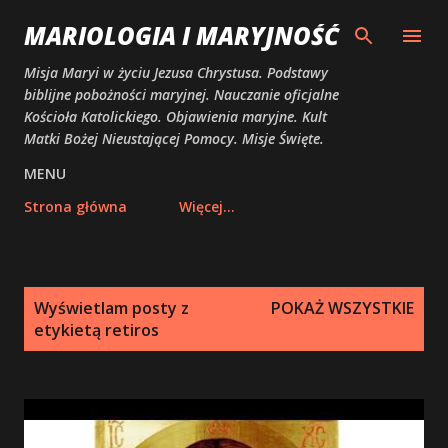
Przejdź do głównej zawartości
MARIOLOGIA I MARYJNOŚĆ
Misja Maryi w życiu Jezusa Chrystusa. Podstawy
biblijne pobożności maryjnej. Nauczanie oficjalne
Kościoła Katolickiego. Objawienia maryjne. Kult
Matki Bożej Nieustającej Pomocy. Misje Święte.
MENU
Strona główna
Więcej…
P
Wyświetlam posty z
POKAŻ WSZYSTKIE
o
etykietą
retiros
s
t
y