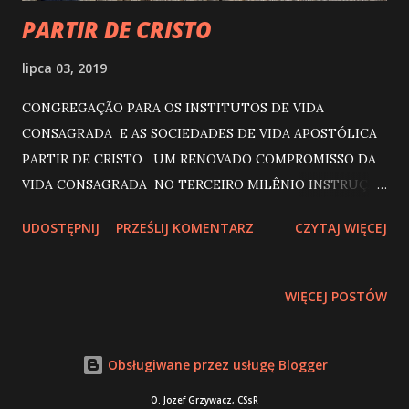
PARTIR DE CRISTO
lipca 03, 2019
CONGREGAÇÃO PARA OS INSTITUTOS DE VIDA
CONSAGRADA E AS SOCIEDADES DE VIDA APOSTÓLICA
PARTIR DE CRISTO UM RENOVADO COMPROMISSO DA
VIDA CONSAGRADA NO TERCEIRO MILÊNIO INSTRUÇÃO
ÍNDICE INTRODUÇÃO Contemplando o esplendor do
UDOSTĘPNIJ
PRZEŚLIJ KOMENTARZ
CZYTAJ WIĘCEJ
rosto de Cristo Caminhando sobre as pegadas de Cristo
Passados cinco anos da Exortação Apostólica Vita
consecrata Partir na esperança PRIMEIRA PARTE :
WIĘCEJ POSTÓW
PRESENÇA DA CARIDADE DE CRISTO EM MEIO À
HUMANIDADE Um caminho no tempo Para a santidade de
todo o Povo de Deus Em missão para o Reino Dóceis ao
Obsługiwane przez usługę Blogger
Espírito SEGUNDA PARTE : A CORAGEM DE ENFRENTAR
O. Jozef Grzywacz, CSsR