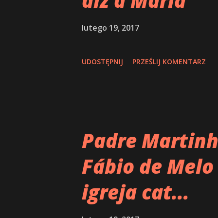
diz a Maria
y
lutego 19, 2017
UDOSTĘPNIJ
PRZEŚLIJ KOMENTARZ
Padre Martinh
Fábio de Melo
igreja cat...