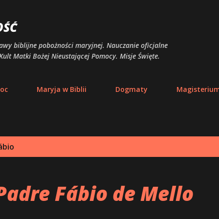
Przejdź do głównej zawartości
OŚĆ
awy biblijne pobożności maryjnej. Nauczanie oficjalne
Kult Matki Bożej Nieustającej Pomocy. Misje Święte.
moc
Maryja w Biblii
Dogmaty
Magisteriu
ábio
Padre Fábio de Mello