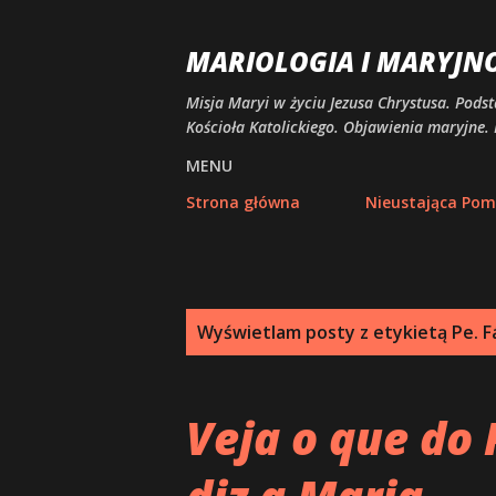
MARIOLOGIA I MARYJN
Misja Maryi w życiu Jezusa Chrystusa. Podst
Kościoła Katolickiego. Objawienia maryjne. 
MENU
Strona główna
Nieustająca Po
P
Wyświetlam posty z etykietą
Pe. F
o
s
Veja o que do 
t