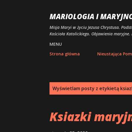
MARIOLOGIA I MARYJN
Misja Maryi w życiu Jezusa Chrystusa. Podst
Kościoła Katolickiego. Objawienia maryjne. 
MENU
Strona główna
Nieustająca Po
P
Wyświetlam posty z etykietą
ksiaz
o
s
Ksiazki maryj
t