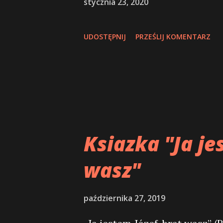
y
stycznia 23, 2020
UDOSTĘPNIJ
PRZEŚLIJ KOMENTARZ
Ksiazka "Ja je
wasz"
października 27, 2019