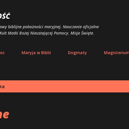
Przejdź do głównej zawartości
OŚĆ
awy biblijne pobożności maryjnej. Nauczanie oficjalne
Kult Matki Bożej Nieustającej Pomocy. Misje Święte.
moc
Maryja w Biblii
Dogmaty
Magisteriu
ka
ne