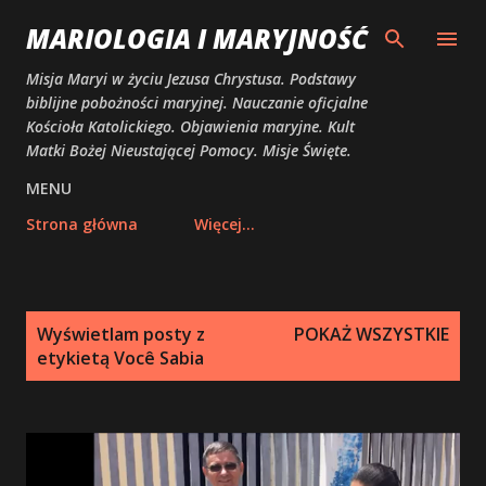
Przejdź do głównej zawartości
MARIOLOGIA I MARYJNOŚĆ
Misja Maryi w życiu Jezusa Chrystusa. Podstawy
biblijne pobożności maryjnej. Nauczanie oficjalne
Kościoła Katolickiego. Objawienia maryjne. Kult
Matki Bożej Nieustającej Pomocy. Misje Święte.
MENU
Strona główna
Więcej…
P
Wyświetlam posty z
POKAŻ WSZYSTKIE
o
etykietą
Você Sabia
s
t
y