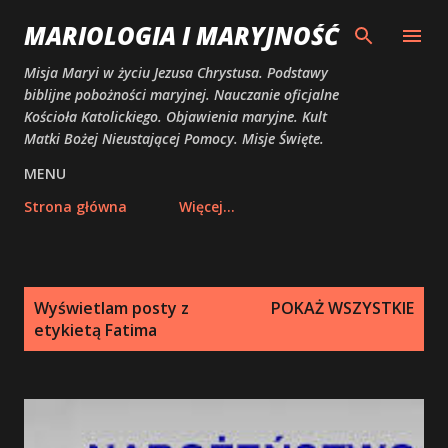
Przejdź do głównej zawartości
MARIOLOGIA I MARYJNOŚĆ
Misja Maryi w życiu Jezusa Chrystusa. Podstawy
biblijne pobożności maryjnej. Nauczanie oficjalne
Kościoła Katolickiego. Objawienia maryjne. Kult
Matki Bożej Nieustającej Pomocy. Misje Święte.
MENU
Strona główna
Więcej…
P
Wyświetlam posty z
POKAŻ WSZYSTKIE
o
etykietą
Fatima
s
t
y