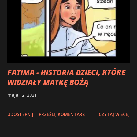
Ciebie w tej godzinie cierpienia. Jesteś naszą Matką,
miłujesz nas i znasz nas: nic, co nosimy w sercu, nie jest
przed Tobą ukryte. Matko miłosierdzia, tak wiele razy
doświadczyliśmy Twojej opatrznościowej czułości, Twojej
obecności, która przywraca nam pokój, ponieważ Ty
zawsze prowadzisz nas do Jezusa, Księcia Pokoju. My
jednak zgubiliśmy drogę do pokoju. Zapomnieliśmy o nauce
płynącej z ...
FATIMA - HISTORIA DZIECI, KTÓRE
WIDZIAŁY MATKĘ BOŻĄ
maja 12, 2021
UDOSTĘPNIJ
PRZEŚLIJ KOMENTARZ
CZYTAJ WIĘCEJ