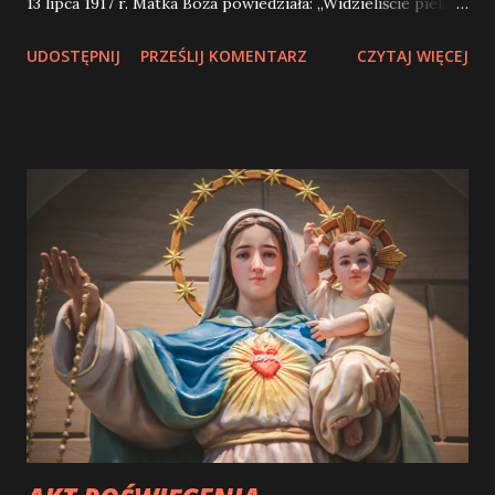
13 lipca 1917 r. Matka Boża powiedziała: „Widzieliście piekło,
do którego idą dusze biednych grzeszników. Bóg chce je
UDOSTĘPNIJ
PRZEŚLIJ KOMENTARZ
CZYTAJ WIĘCEJ
uratować, Bóg chce rozpowszechnić na świecie
nabożeństwo do mego Niepokalanego Serca. Jeżeli uczyni
się to, co wam powiem, wielu zostanie przed piekłem
uratowanych i nastanie pokój na świecie”. „Przybędę, by
prosić o poświęcenie Rosji memu Niepokalanemu Sercu i o
Komunię św. wynagradzającą w pierwsze soboty. Jeżeli
moje życzenia zostaną spełnione, Rosja nawróci się i
zapanuje pokój. Jeśli nie, bezbożna propaganda rozszerzy
swe błędne nauki po świecie, wywołując wojny i
prześladowanie Kościoła. Dobrzy będą męczeni, Ojciec
Święty będzie wiele cierpiał. Różne narody zginą, na koniec
moje Niepokalane Serce zatriumfuje”. Siedem lat po
zakończeniu fatimskich objawień Matka Boża zezwoliła
siostrz...