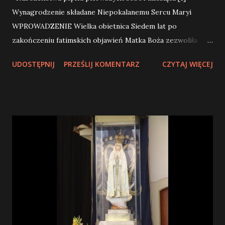
Wynagrodzenie składane Niepokalanemu Sercu Maryi
WPROWADZENIE Wielka obietnica Siedem lat po
zakończeniu fatimskich objawień Matka Boża zezwoliła
siostrze Łucji na ujawnienie treści drugiej tajemnicy
UDOSTĘPNIJ
PRZEŚLIJ KOMENTARZ
CZYTAJ WIĘCEJ
fatimskiej . Jej przedmiotem było nabożeństwo do
Niepokalanego Serca Maryi . 10 grudnia 1925r. objawiła się
siostrze Łucji Maryja z Dzieciątkiem i pokazała jej cierniami
otoczone serce. Dzieciątko powiedziało: Miej współczucie
z Sercem Twej Najświętszej Matki, otoczonym cierniami,
którymi niewdzięczni ludzie je wciąż na nowo ranią, a nie
ma nikogo, kto by przez akt wynagrodzenia te ciernie
powyciągał. Maryja powiedziała: Córko moja, spójrz, Serce
moje otoczone cierniami, którymi niewdzięczni ludzie
przez bluźnierstwa i niewierności stale ranią. Przynajmniej
ty staraj się nieść mi radość i oznajmij w moim imieniu, że
przybędę w godzinie śmierci z łaskami potrzebnymi do