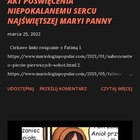
AKT POŚWIĘCENIA
NIEPOKALANEMU SERCU
NAJŚWIĘTSZEJ MARYI PANNY
marca 25, 2022
Ciekawe linki związanie z Fatimą 1.
https://www.mariologiapopular.com/2021/01/nabozenstw
o-pieciu-pierwszych-sobot.html 2.
https://www.mariologiapopular.com/2021/05/fatima-
historia-dzieci-ktore-widziay.html 3.
UDOSTĘPNIJ
PRZEŚLIJ KOMENTARZ
CZYTAJ WIĘCEJ
https://www.mariologiapopular.com/2017/03/fatima-
ujawnia-swe-tajemnice_13.html 4.
https://www.mariologiapopular.com/2017/01/fatima-
sanktuarium-maryjne.html AKT POŚWIĘCENIA
NIEPOKALANEMU SERCU NAJŚWIĘTSZEJ MARYI PANNY
O Maryjo, Matko Boga i nasza Matko, uciekamy się do