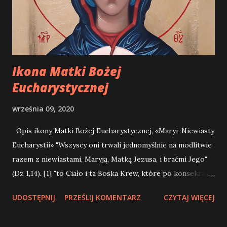
zarazem pierwszym tabernakulum i pierwszą monstrancją
Eucharystii. Pierwszym tabernakulum stała się dla Jezusa
po wypowiedzianym fiat podczas Zwiastowania (por. Łk 1,
26-38). Dzięki niemu prosta dziewczyna z prowi...
Ikona Matki Bożej
Eucharystycznej
września 09, 2020
Opis ikony Matki Bożej Eucharystycznej, «Maryi-Niewiasty
Eucharystii» "Wszyscy oni trwali jednomyślnie na modlitwie
razem z niewiastami, Maryją, Matką Jezusa, i braćmi Jego"
(Dz 1,14). [1] "to Ciało i ta Boska Krew, które po konsekracji
są obecne na ołtarzu i zostają ofiarowane Ojcu, stają się
UDOSTĘPNIJ
PRZEŚLIJ KOMENTARZ
CZYTAJ WIĘCEJ
komunią miłości dla wszystkich, umacniając nas w jedności
Ducha Świętego, ażeby zbudować Kościół: to Ciało i Krew