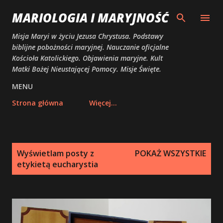
Przejdź do głównej zawartości
MARIOLOGIA I MARYJNOŚĆ
Misja Maryi w życiu Jezusa Chrystusa. Podstawy
biblijne pobożności maryjnej. Nauczanie oficjalne
Kościoła Katolickiego. Objawienia maryjne. Kult
Matki Bożej Nieustającej Pomocy. Misje Święte.
MENU
Strona główna
Więcej…
P
Wyświetlam posty z
POKAŻ WSZYSTKIE
o
etykietą
eucharystia
s
t
y