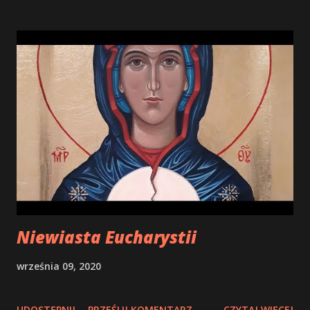
zachowują swe pierwotne podobieństwo do Maryi. W Niej
to Ciało i ta Krew zostały przygotowane wcześniej, aniżeli
ofiarowała je Słowu jako dar całej rodziny ludzkiej, a żeby
ono mogło się w nie przyoblec, stając się naszym
Odkupicielem, Najwyższym Kapłanem i Ofiarą. Tak więc u
korzeni Eucharystii znajduje się dziewicze życie Maryi, Jej
przeobfite doświadczenie Boga, Jej droga wiary i miłości,
które za sprawą Ducha Świętego przemieniają Jej ciało w
świątynię, a Jej serce w ołtarz: poczęła bowiem nie wedle
natury, lecz przez wiarę w akcie w wolnym i całkowicie św...
Niewiasta Eucharystii
września 09, 2020
UDOSTĘPNIJ
PRZEŚLIJ KOMENTARZ
CZYTAJ WIĘCEJ