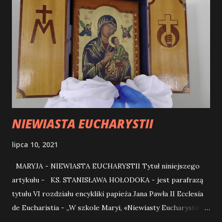
NIEWIASTA EUCHARYSTII
lipca 10, 2021
MARYJA - NIEWIASTA EUCHARYSTII Tytuł niniejszego
artykułu - KS. STANISŁAWA HOŁODOKA - jest parafrazą
tytułu VI rozdziału encykliki papieża Jana Pawła II Ecclesia
de Eucharistia - „W szkole Maryi, «Niewiasty Eucharystii»”.
Pragniemy przyjrzeć się osobie Maryi, Jej „obecności” w