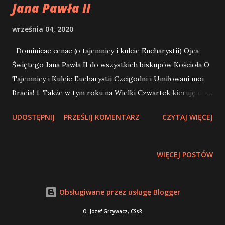
Jana Pawła II
września 04, 2020
Dominicae cenae (o tajemnicy i kulcie Eucharystii) Ojca
Świętego Jana Pawła II do wszystkich biskupów Kościoła O
Tajemnicy i Kulcie Eucharystii Czcigodni i Umiłowani moi
Bracia! 1. Także w tym roku na Wielki Czwartek kieruję do
Was list, który pozostaje w bliskim związku z tym, jaki
UDOSTĘPNIJ
PRZEŚLIJ KOMENTARZ
CZYTAJ WIĘCEJ
otrzymaliście z tej samej okazji, w ubiegłym roku razem z
Listem do Kapłanów. Pragnę więc naprzód serdecznie Wam
podziękować za to, że oba owe poprzednie listy
WIĘCEJ POSTÓW
przyjęliście w duchu tej jedności, jaką Pan postanowił
pomiędzy nami, a także za to, że przekazaliście Waszym
Prezbyterium myśli, jakie pragnąłem wypowiedzieć na
Obsługiwane przez usługę Blogger
początku mojego pontyfikatu. Najczęściej czyniliście to
O. Jozef Grzywacz, CSsR
właśnie podczas porannej Liturgii eucharystycznej