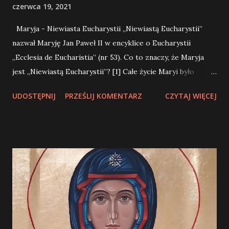
czerwca 19, 2021
Maryja - Niewiasta Eucharystii „Niewiastą Eucharystii”
nazwał Maryję Jan Paweł II w encyklice o Eucharystii
„Ecclesia de Eucharistia” (nr 53). Co to znaczy, że Maryja
jest „Niewiastą Eucharystii”? [1] Całe życie Maryi było
zwrócone na Jezusa i prowadziło do odkrycia i ukazania
UDOSTĘPNIJ
PRZEŚLIJ KOMENTARZ
CZYTAJ WIĘCEJ
sensu Eucharystii. Będąc Matką Słowa Wcielonego i
pozostając przez całe życie ściśle związaną z Eucharystią,
Maryja prowadzi człowieka do Najświętszego Sakramentu.
Nie zasłania Go, ale właśnie na Niego wskazuje. Ukazują to
liczne wizerunki Matki i Syna, w których Ona wskazuje na
Niego. Mimo że nic nie wiemy o tym, by Maryja
uczestniczyła w ustanowieniu Eucharystii podczas Ostatniej
Wieczerzy, to jednak trwała z Apostołami w oczekiwaniu
Wieczernika Zielonych Świąt (por. Dz 1, 14). Maryja była