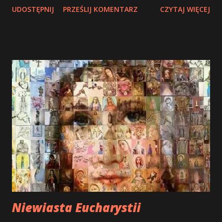
UDOSTĘPNIJ
PRZEŚLIJ KOMENTARZ
CZYTAJ WIĘCEJ
Tajemnicy Eucharystii i od Niej uczyć się postawy
eucharystycznej. W swojej eucharystycznej encyklice Jan
Paweł II mówi o związku Maryi z Najświętszym
Sakramentem, ze Mszą św. Dlatego wspomina, że w
różańcowych tajemnicach światła piąta została poświęcona
ustanowieniu Eucharystii. Wprawdzie Ewangelia nic nie
mówi o obecności Maryi w Wieczerniku w Wielki Czwartek
podczas ustanowienia Eucharystii, to jednak wiadomo z
Dziejów Apostolskich (1,14), że Matka Pana była tam obecna
wraz z apostołami i niewiastami, zamkniętymi z obawy
przed Żydami i wspólnie modliła się z nimi w oczekiwaniu
na dar zesłania Ducha Świętego. Według papieża obecności
Maryi nie mogło zabraknąć podczas sprawowania Eucha...
Niewiasta Eucharystii