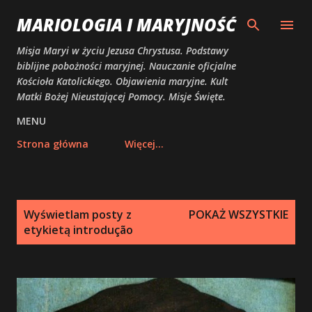
Przejdź do głównej zawartości
MARIOLOGIA I MARYJNOŚĆ
Misja Maryi w życiu Jezusa Chrystusa. Podstawy
biblijne pobożności maryjnej. Nauczanie oficjalne
Kościoła Katolickiego. Objawienia maryjne. Kult
Matki Bożej Nieustającej Pomocy. Misje Święte.
MENU
Strona główna
Więcej…
P
Wyświetlam posty z
POKAŻ WSZYSTKIE
o
etykietą
introdução
s
t
y