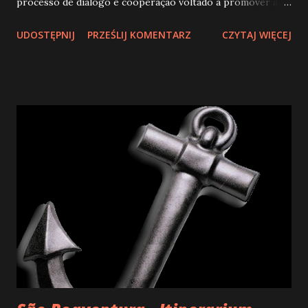
processo de diálogo e cooperação voltado a promover a
unidade entre os cristãos de todas as confissões. O termo
UDOSTĘPNIJ
PRZEŚLIJ KOMENTARZ
CZYTAJ WIĘCEJ
vem do grego οἰκουμένη, que significa "todo o mundo
habitado"; seu sentido, no cristianismo, é o de cumprir o
desejo de Cristo de que todos nós sejamos "um só povo". O
ecumenismo, tecnicamente, se refere à superação da
divisão entre os cristãos. Já processo de aproximação e
diálogo com religiões diferentes é chamado de diálogo
inter-religioso. É o caso, por exemplo, do diálogo
respeitoso e colaborativo entre cristianismo, judaísmo, islã,
budismo, hinduísmo... Também é importante diferenciar
com clareza o ecumenismo e o diálogo inter-religioso do
sincretismo religioso. O sincretismo é a mistura acrítica de
ritos, crenças e elementos doutrinais de religiões
diferentes e, em ...