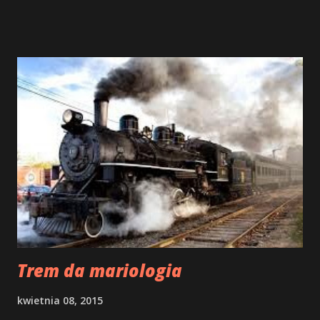
cheio, é de se admirar quão cheio de amor por Maria está o
coração do nosso Santo Afonso, nada do que foi dito peca
pela falta ou excesso, o que vemos é a abundante fonte de
vida que só deseja uma coisa: comunicar o amor. Porém, o
que parece a primeira vista uma tarefa fácil, permanece e
continuará permanecendo um esforço árduo e angustiante.
Inúmeras foram as descobertas na literatura e inúmeros
foram os seus saltos linguísticos – desde uma apreciação
puramente estética ao um conteúdo ético-religioso do
amor. Quando nós, por outro lado, nos adentramos no
âmbito do Cristianismo, nós nos deparamos com uma
encruzilhada, porque o Cristianismo, com a sua...
Trem da mariologia
kwietnia 08, 2015