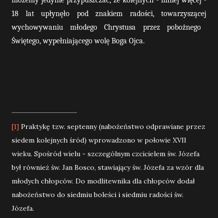
możemy jedynie przypuszczać, że kolejnych - mniej więcej -
18 lat upłynęło pod znakiem radości, towarzyszącej
wychowywaniu
młodego
Chrystusa
przez
pobożnego
Świętego, wypełniającego wolę Boga Ojca.
Praktykę tzw. septenny (nabożeństwo odprawiane przez
[1]
siedem kolejnych śród) wprowadzono w połowie XVII
wieku. Spośród wielu - szczególnym czcicielem św. Józefa
był również św. Jan Bosco, stawiający św. Józefa za wzór dla
młodych chłopców. Do modlitewnika dla chłopców dodał
nabożeństwo do siedmiu boleści i siedmiu radości św.
Józefa.