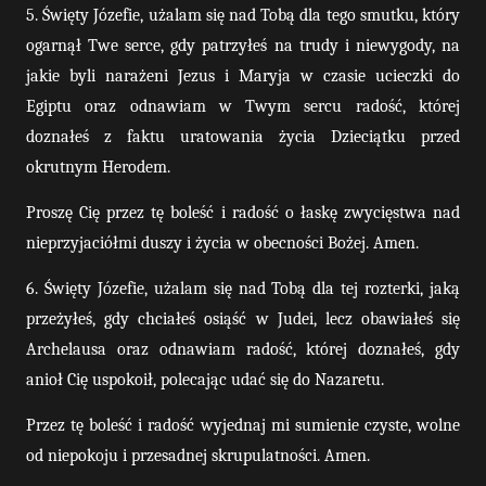
5. Święty Józefie, użalam się nad Tobą dla tego smutku, który
ogarnął Twe serce, gdy patrzyłeś na trudy i niewygody, na
jakie byli narażeni Jezus i Maryja w czasie ucieczki do
Egiptu oraz odnawiam w Twym sercu radość, której
doznałeś z faktu uratowania życia Dzieciątku przed
okrutnym Herodem.
Proszę Cię przez tę boleść i radość o łaskę zwycięstwa nad
nieprzyjaciółmi duszy i życia w obecności Bożej. Amen.
6. Święty Józefie, użalam się nad Tobą dla tej rozterki, jaką
przeżyłeś, gdy chciałeś osiąść w Judei, lecz obawiałeś się
Archelausa oraz odnawiam radość, której doznałeś, gdy
anioł Cię uspokoił, polecając udać się do Nazaretu.
Przez tę boleść i radość wyjednaj mi sumienie czyste, wolne
od niepokoju i przesadnej skrupulatności. Amen.