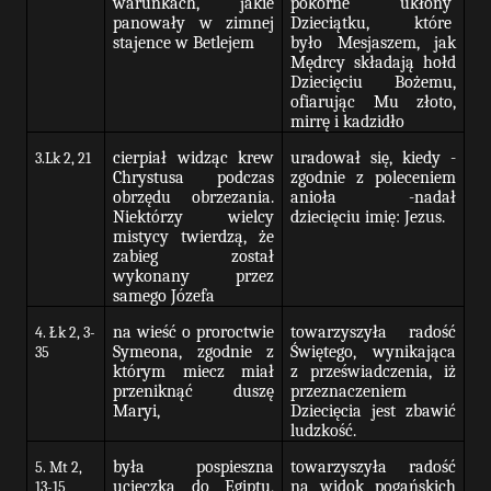
warunkach, jakie
pokorne
ukłony
panowały w zimnej
Dzieciątku,
które
stajence w Betlejem
było Mesjaszem, jak
Mędrcy składają hołd
Dziecięciu Bożemu,
ofiarując Mu złoto,
mirrę i kadzidło
cierpiał widząc krew
uradował się, kiedy -
3.Lk 2, 21
Chrystusa podczas
zgodnie z poleceniem
obrzędu obrzezania.
anioła -nadał
Niektórzy wielcy
dziecięciu imię: Jezus.
mistycy twierdzą, że
zabieg został
wykonany przez
samego Józefa
na wieść o proroctwie
towarzyszyła radość
4. Łk 2, 3-
Symeona, zgodnie z
Świętego, wynikająca
35
którym miecz miał
z przeświadczenia, iż
przeniknąć
duszę
przeznaczeniem
Maryi,
Dziecięcia jest zbawić
ludzkość.
była pospieszna
towarzyszyła radość
5. Mt 2,
ucieczka do Egiptu,
na widok pogańskich
13-15