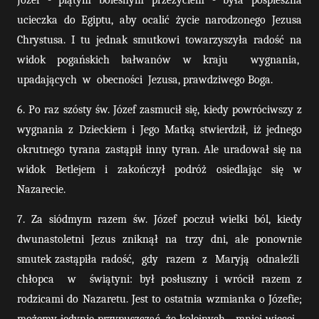
Józef - piątym bolesnym przeżyciem - była pospieszna
ucieczka do Egiptu, aby ocalić życie narodzonego Jezusa
Chrystusa. I tu jednak smutkowi towarzyszyła radość na
widok pogańskich bałwanów w kraju
wygnania,
upadających
w
obecności
Jezusa, prawdziwego Boga.
6. Po raz szósty św. Józef zasmucił się, kiedy powróciwszy z
wygnania z Dzieckiem i Jego Matką stwierdził, iż jednego
okrutnego tyrana zastąpił inny tyran. Ale uradował się na
widok Betlejem i zakończył podróż osiedlając się w
Nazarecie.
7. Za siódmym razem św. Józef poczuł wielki ból, kiedy
dwunastoletni Jezus zniknął na trzy dni, ale ponownie
smutek zastąpiła radość,
gdy
razem
z
Maryją
odnaleźli
chłopca
w
świątyni: był posłuszny i wrócił razem z
rodzicami do Nazaretu. Jest to ostatnia wzmianka o Józefie;