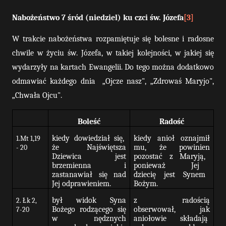
Nabożeństwo 7 śród (niedziel) ku czci św. Józefa
[3]
W trakcie nabożeństwa rozpamiętuje się bolesne i radosne
chwile w życiu św. Józefa, w takiej kolejności, w jakiej się
wydarzyły na kartach Ewangelii. Do tego można dodatkowo
odmawiać każdego dnia
„Ojcze nasz", „Zdrowaś Maryjo",
„Chwała Ojcu".
Boleść
Radość
kiedy
dowiedział
się,
kiedy anioł oznajmił
1.Mt 1,19
że
Najświętsza
mu, że powinien
- 20
Dziewica
jest
pozostać
z
Maryją,
brzemienna i
ponieważ
Jej
zastanawiał się nad
dziecię
jest
Synem
Jej odprawieniem.
Bożym.
był widok Syna
z radością
2. Łk 2,
Bożego rodzącego się
obserwował, jak
7-20
w nędznych
aniołowie
składają