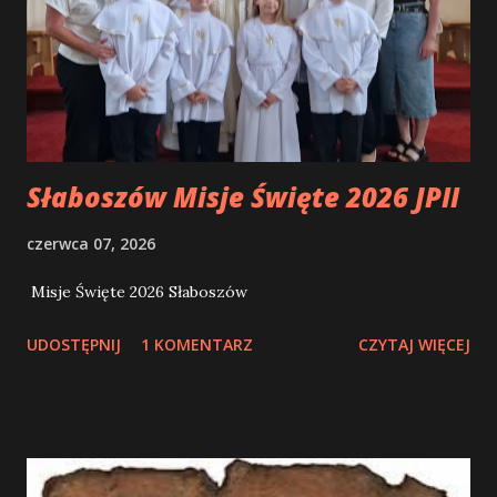
me falta, Maria passa a frente... De tudo aquilo que já fiz,
Maria passa a frente... De tudo que ainda me resta fazer e
ser, Maria passa a frente... Da minha luta contra o pecado,
Maria passa a frente... Da minha v...
Słaboszów Misje Święte 2026 JPII
czerwca 07, 2026
Misje Święte 2026 Słaboszów
UDOSTĘPNIJ
1 KOMENTARZ
CZYTAJ WIĘCEJ