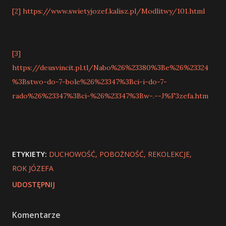
https://www.swietyjozef.kalisz.pl/Modlitwy/101.html
[2]
[3]
https://deusvincit.pl.tl/Nabo%26%23380%3Be%26%23324
%3Bstwo-do-7-bole%26%23347%3Bci-i-do-7-
rado%26%23347%3Bci-%26%23347%3Bw-.--J%F3zefa.htm
ETYKIETY:
DUCHOWOŚĆ
POBOŻNOŚĆ
REKOLEKCJE
ROK JÓZEFA
UDOSTĘPNIJ
Komentarze