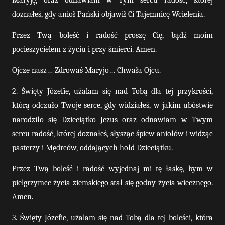
Maryję, oraz odnawiam w Tym sercu radość, której
doznałeś, gdy anioł Pański objawił Ci Tajemnicę Wcielenia.
Przez Twą boleść i radość proszę Cię, bądź moim
pocieszycielem z życiu i przy śmierci. Amen.
Ojcze nasz… Zdrowaś Maryjo… Chwała Ojcu.
2. Święty Józefie, użalam się nad Tobą dla tej przykrości,
którą odczuło Twoje serce, gdy widziałeś, w jakim ubóstwie
narodziło się Dzieciątko Jezus oraz odnawiam w Twym
sercu radość, której doznałeś, słysząc śpiew aniołów i widząc
pasterzy i Mędrców, oddających hołd Dzieciątku.
Przez Twą boleść i radość wyjednaj mi tę łaskę, bym w
pielgrzymce życia ziemskiego stał się godny życia wiecznego.
Amen.
3. Święty Józefie, użalam się nad Tobą dla tej boleści, która