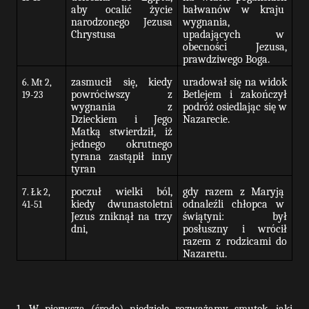
aby ocalić życie
bałwanów w kraju
narodzonego Jezusa
wygnania,
Chrystusa
upadających
w
obecności
Jezusa,
prawdziwego Boga.
zasmucił się, kiedy
uradował się na widok
6. Mt 2,
powróciwszy z
Betlejem i zakończył
19-23
wygnania z
podróż osiedlając się w
Dzieckiem i Jego
Nazarecie.
Matką stwierdził, iż
jednego okrutnego
tyrana zastąpił inny
tyran
poczuł wielki ból,
gdy
razem
z
Maryją
7. Łk 2,
kiedy dwunastoletni
odnaleźli
chłopca
w
41-51
Jezus zniknął na trzy
świątyni: był
dni,
posłuszny i wrócił
razem z rodzicami do
Nazaretu.