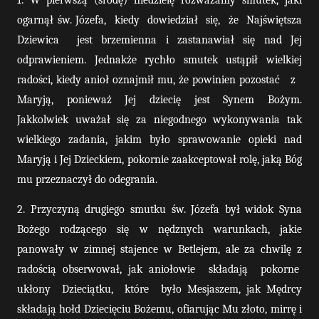
1. W pierwszą (środę) niedzielę rozważamy smutek, jaki
ogarnął św. Józefa,
kiedy
dowiedział
się,
że
Najświętsza
Dziewica
jest brzemienna i zastanawiał się nad Jej
odprawieniem. Jednakże rychło smutek ustąpił wielkiej
radości, kiedy anioł oznajmił mu, że powinien pozostać
z
Maryją,
ponieważ
Jej
dziecię
jest
Synem
Bożym.
Jakkolwiek uważał się za niegodnego wykonywania tak
wielkiego zadania, jakim było sprawowanie opieki nad
Maryją i Jej Dzieckiem, pokornie zaakceptował rolę, jaką Bóg
mu przeznaczył do odegrania.
2. Przyczyną drugiego smutku św. Józefa był widok Syna
Bożego rodzącego się w nędznych warunkach, jakie
panowały w zimnej stajence w Betlejem, ale za chwilę z
radością obserwował, jak aniołowie
składają
pokorne
ukłony
Dzieciątku,
które
było Mesjaszem, jak Mędrcy
składają hołd Dziecięciu Bożemu, ofiarując Mu złoto, mirrę i