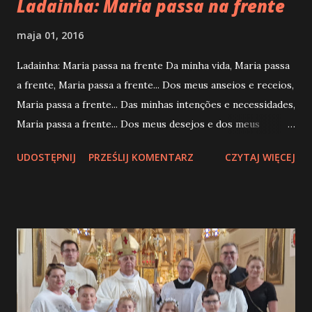
Ladainha: Maria passa na frente
maja 01, 2016
Ladainha: Maria passa na frente Da minha vida, Maria passa
a frente, Maria passa a frente... Dos meus anseios e receios,
Maria passa a frente... Das minhas intenções e necessidades,
Maria passa a frente... Dos meus desejos e dos meus
sentimentos, Maria passa a frente... Dos meus pensamentos
UDOSTĘPNIJ
PRZEŚLIJ KOMENTARZ
CZYTAJ WIĘCEJ
e das minhas vontades, Maria passa a frente... Das minhas
lembranças e da minha memória, Maria passa a frente... Da
minha liberdade e das minhas posturas, Maria passa a
frente... Das minhas atitudes e das minhas palavras, Maria
passa a frente... Das minhas noites e dos meus dias, Maria
passa a frente... De tudo que é importante para mim, Maria
passa a frente... Do que sinto, de como estou e do que
preciso, Maria passa a frente... Do que me sobra e do que