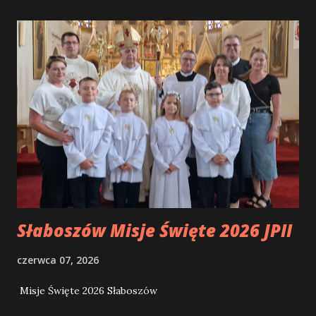
frente... Das minhas atitudes e das minhas palavras, Maria
passa a frente... Das minhas noites e dos meus dias, Maria
passa a frente... De tudo que é importante para mim, Maria
passa a frente... Do que sinto, de como estou e do que
preciso, Maria passa a frente... Do que me sobra e do que
me falta, Maria passa a frente... De tudo aquilo que já fiz,
Maria passa a frente... De tudo que ainda me resta fazer e
ser, Maria passa a frente... Da minha luta contra o pecado,
Maria passa a frente... Da minha v...
Słaboszów Misje Święte 2026 JPII
czerwca 07, 2026
Misje Święte 2026 Słaboszów