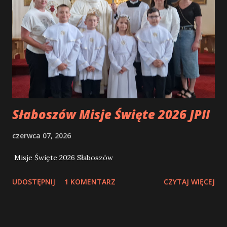
passa a frente... Do que sinto, de como estou e do que
preciso, Maria passa a frente... Do que me sobra e do que
me falta, Maria passa a frente... De tudo aquilo que já fiz,
Maria passa a frente... De tudo que ainda me resta fazer e
ser, Maria passa a frente... Da minha luta contra o pecado,
Maria passa a frente... Da minha v...
Słaboszów Misje Święte 2026 JPII
czerwca 07, 2026
Misje Święte 2026 Słaboszów
UDOSTĘPNIJ
1 KOMENTARZ
CZYTAJ WIĘCEJ