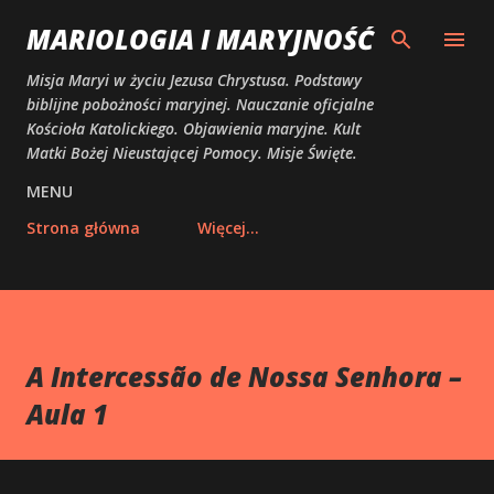
Przejdź do głównej zawartości
MARIOLOGIA I MARYJNOŚĆ
Misja Maryi w życiu Jezusa Chrystusa. Podstawy
biblijne pobożności maryjnej. Nauczanie oficjalne
Kościoła Katolickiego. Objawienia maryjne. Kult
Matki Bożej Nieustającej Pomocy. Misje Święte.
MENU
Strona główna
Więcej…
A Intercessão de Nossa Senhora –
Aula 1