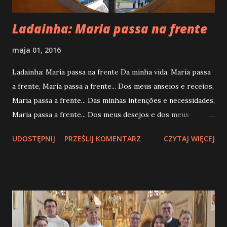
Ladainha: Maria passa na frente
maja 01, 2016
Ladainha: Maria passa na frente Da minha vida, Maria passa
a frente, Maria passa a frente... Dos meus anseios e receios,
Maria passa a frente... Das minhas intenções e necessidades,
Maria passa a frente... Dos meus desejos e dos meus
sentimentos, Maria passa a frente... Dos meus pensamentos
UDOSTĘPNIJ
PRZEŚLIJ KOMENTARZ
CZYTAJ WIĘCEJ
e das minhas vontades, Maria passa a frente... Das minhas
lembranças e da minha memória, Maria passa a frente... Da
minha liberdade e das minhas posturas, Maria passa a
frente... Das minhas atitudes e das minhas palavras, Maria
passa a frente... Das minhas noites e dos meus dias, Maria
passa a frente... De tudo que é importante para mim, Maria